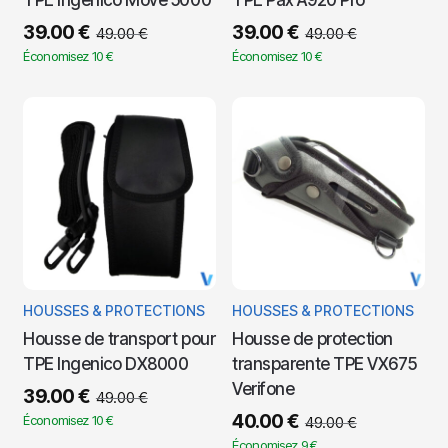
TPE Ingenico Move 5000
TPE Pax A920 Pro
39.00
€
39.00
€
49.00
€
49.00
€
Économisez 10 €
Économisez 10 €
HOUSSES & PROTECTIONS
HOUSSES & PROTECTIONS
Housse de transport pour
Housse de protection
TPE Ingenico DX8000
transparente TPE VX675
Verifone
39.00
€
49.00
€
40.00
€
Économisez 10 €
49.00
€
Économisez 9 €