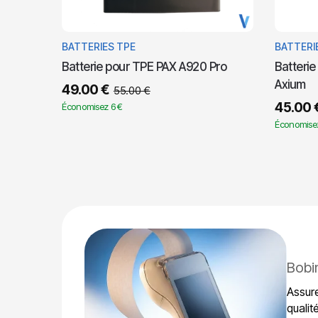
BATTERIES TPE
BATTERI
Batterie pour TPE PAX A920 Pro
Batteri
Axium
49.00
€
55.00
€
45.00
Économisez 6 €
Économisez
Bobi
Assure
qualit