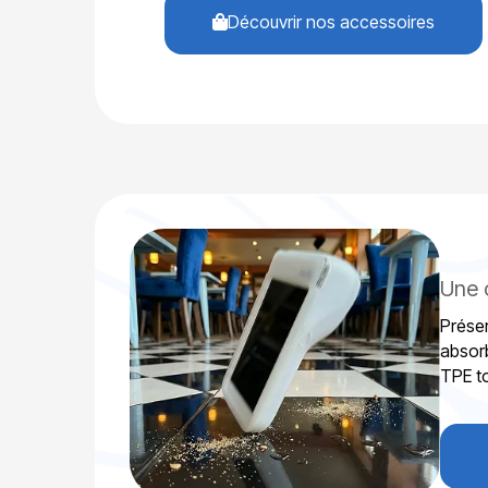
Découvrir nos accessoires
Une 
Prése
absorb
TPE to