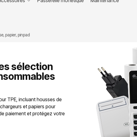
Accessoires
Passerelle monétique
Maintenance
e, papier, pinpad
es sélection
onsommables
ur TPE, incluant housses de
 chargeurs et papiers pour
de paiement et protégez votre