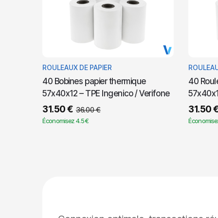
ROULEAUX DE PAPIER
ROULEAU
40 Bobines papier thermique
40 Roul
57x40x12 – TPE Ingenico / Verifone
57x40x1
31.50
€
31.50
36.00
€
Économisez 4.5 €
Économisez