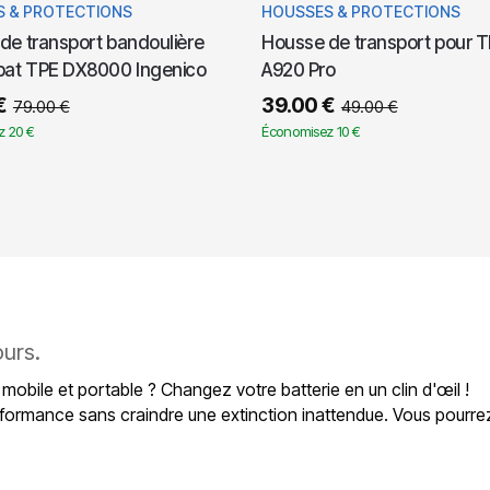
 & PROTECTIONS
HOUSSES & PROTECTIONS
de transport bandoulière
Housse de transport pour 
bat TPE DX8000 Ingenico
A920 Pro
€
39.00
€
79.00
€
49.00
€
z 20 €
Économisez 10 €
ours.
 mobile et portable ? Changez votre batterie en un clin d'œil !
formance sans craindre une extinction inattendue. Vous pourre