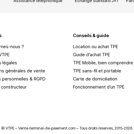
Assistance téléphonique
Echange standard J+1
Part
s
Conseils & guide
mes-nous ?
Location ou achat TPE
 VTPE
Guide d’achat TPE
 légales
TPE Mobile, bien comprendre
ns générales de vente
TPE sans-fil et portable
 personnelles & RGPD
Carte de domiciliation
 constructeur
Fonctionnement d’un TPE
© VTPE – Vente-terminal-de-paiement.com – Tous droits réservés, 2015-2026.