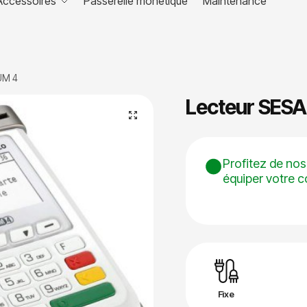
Accessoires
Passerelle monétique
Maintenance
IUM 4
Lecteur SESA
🔍
Profitez de nos
équiper votre 
Fixe