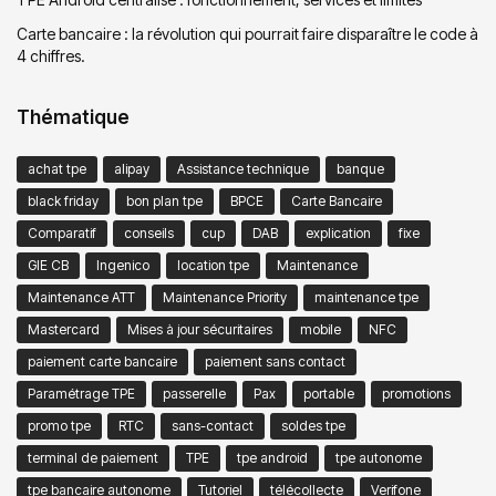
Carte bancaire : la révolution qui pourrait faire disparaître le code à
4 chiffres.
Thématique
achat tpe
alipay
Assistance technique
banque
black friday
bon plan tpe
BPCE
Carte Bancaire
Comparatif
conseils
cup
DAB
explication
fixe
GIE CB
Ingenico
location tpe
Maintenance
Maintenance ATT
Maintenance Priority
maintenance tpe
Mastercard
Mises à jour sécuritaires
mobile
NFC
paiement carte bancaire
paiement sans contact
Paramétrage TPE
passerelle
Pax
portable
promotions
promo tpe
RTC
sans-contact
soldes tpe
terminal de paiement
TPE
tpe android
tpe autonome
tpe bancaire autonome
Tutoriel
télécollecte
Verifone