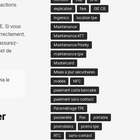
sactions
explication
fixe
GIE CB
Ingenico
location tpe
E. Si vous
Maintenance
orrectement.
Maintenance ATT
 assurez-
Maintenance Priority
met de
maintenance tpe
Mastercard
Mises à jour sécuritaires
ia le
mobile
NFC
paiement carte bancaire
paiement sans contact
Paramétrage TPE
er
passerelle
Pax
portable
promotions
promo tpe
RTC
sans-contact