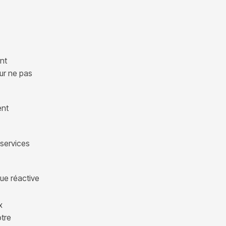
ent
our ne pas
ent
services
ue réactive
x
otre