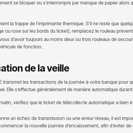
aiement se bloquer ou s’interrompre par manque de papier alors qu
nt la trappe de l’imprimante thermique. S’il ne reste que quelq
e ou rose sur les bords du ticket), remplacez le rouleau préven
ous d’avoir toujours au moins deux ou trois rouleaux de secour
véhicule de fonction.
cation de la veille
TPE transmet les transactions de la journée à votre banque pour q
l. Elle s’effectue généralement de manière automatique durant l
tin, vérifiez que le ticket de télécollecte automatique a bien 
ionne un échec de transmission ou une erreur réseau, il est impo
ommencer la nouvelle journée d’encaissement, afin d’éviter de s