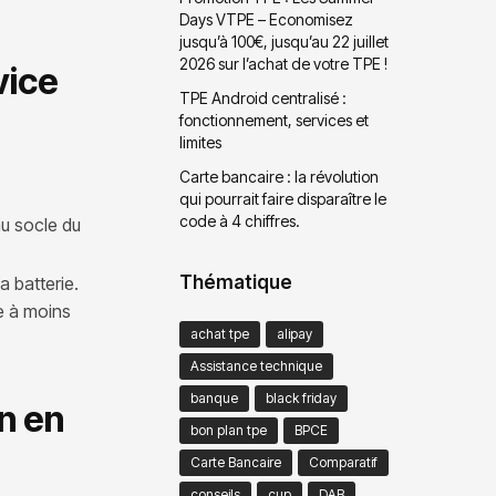
Days VTPE – Economisez
jusqu’à 100€, jusqu’au 22 juillet
2026 sur l’achat de votre TPE !
vice
TPE Android centralisé :
fonctionnement, services et
limites
Carte bancaire : la révolution
qui pourrait faire disparaître le
code à 4 chiffres.
au socle du
Thématique
a batterie.
ie à moins
achat tpe
alipay
Assistance technique
banque
black friday
en en
bon plan tpe
BPCE
Carte Bancaire
Comparatif
conseils
cup
DAB