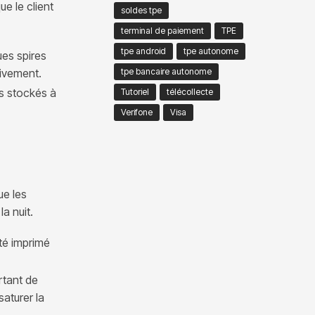
e le client
soldes tpe
terminal de paiement
TPE
tpe android
tpe autonome
ues spires
tivement.
tpe bancaire autonome
s stockés à
Tutoriel
télécollecte
Verifone
Visa
ue les
a nuit.
été imprimé
rtant de
aturer la