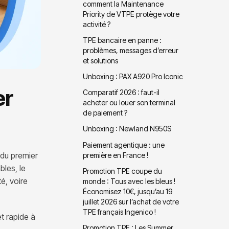
comment la Maintenance
Priority de VTPE protège votre
activité ?
TPE bancaire en panne :
problèmes, messages d’erreur
et solutions
Unboxing : PAX A920 Pro Iconic
er
Comparatif 2026 : faut-il
acheter ou louer son terminal
de paiement ?
Unboxing : Newland N950S
Paiement agentique : une
 du premier
première en France !
bles, le
Promotion TPE coupe du
é, voire
monde : Tous avec les bleus !
Économisez 10€, jusqu’au 19
juillet 2026 sur l’achat de votre
TPE français Ingenico !
t rapide à
Promotion TPE : Les Summer