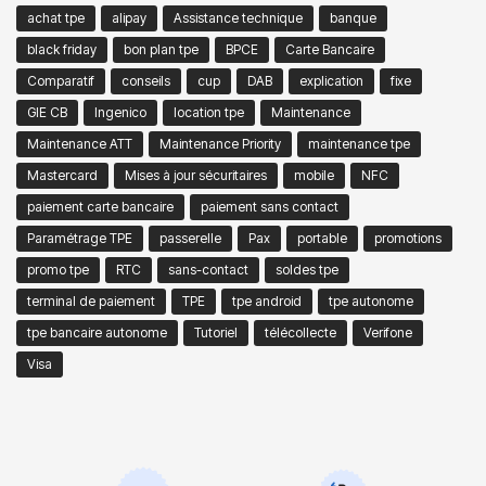
achat tpe
alipay
Assistance technique
banque
black friday
bon plan tpe
BPCE
Carte Bancaire
Comparatif
conseils
cup
DAB
explication
fixe
GIE CB
Ingenico
location tpe
Maintenance
Maintenance ATT
Maintenance Priority
maintenance tpe
Mastercard
Mises à jour sécuritaires
mobile
NFC
paiement carte bancaire
paiement sans contact
Paramétrage TPE
passerelle
Pax
portable
promotions
promo tpe
RTC
sans-contact
soldes tpe
terminal de paiement
TPE
tpe android
tpe autonome
tpe bancaire autonome
Tutoriel
télécollecte
Verifone
Visa